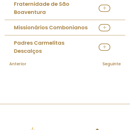
Ver Instituto Religioso Masculino
Fraternidade de São
Boaventura
Ver Instituto Religioso Masculino
Missionários Combonianos
Ver Instituto Religioso Masculino
Padres Carmelitas
Descalços
Anterior
Seguinte
Ver Instituto Religioso Masculino