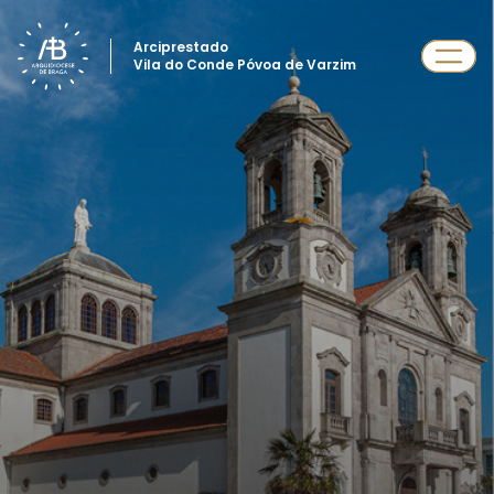
Arciprestado
Vila do Conde Póvoa de Varzim