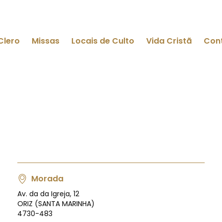
Clero
Missas
Locais de Culto
Vida Cristã
Con
Morada
Av. da da Igreja, 12
ORIZ (SANTA MARINHA)
4730-483