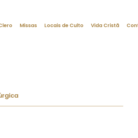
Clero
Missas
Locais de Culto
Vida Cristã
Con
úrgica