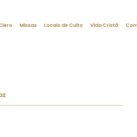
Clero
Missas
Locais de Culto
Vida Cristã
Con
az