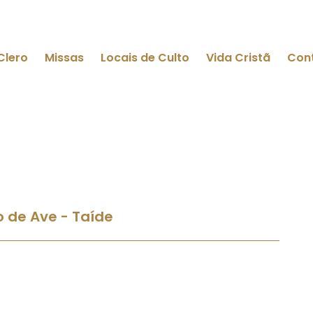
Clero
Missas
Locais de Culto
Vida Cristã
Con
 de Ave - Taíde