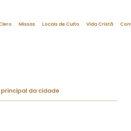
Clero
Missas
Locais de Culto
Vida Cristã
Con
 principal da cidade