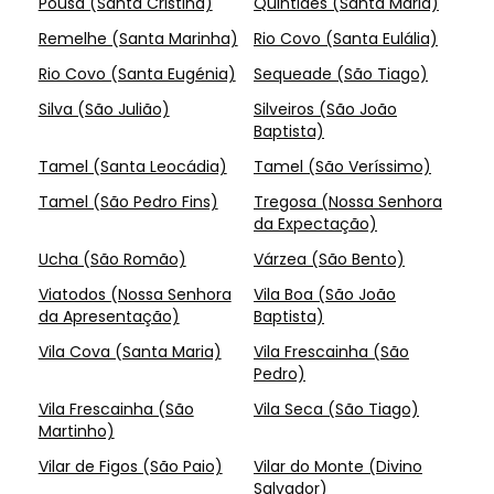
Pousa (Santa Cristina)
Quintiães (Santa Maria)
Remelhe (Santa Marinha)
Rio Covo (Santa Eulália)
Rio Covo (Santa Eugénia)
Sequeade (São Tiago)
Silva (São Julião)
Silveiros (São João
Baptista)
Tamel (Santa Leocádia)
Tamel (São Veríssimo)
Tamel (São Pedro Fins)
Tregosa (Nossa Senhora
da Expectação)
Ucha (São Romão)
Várzea (São Bento)
Viatodos (Nossa Senhora
Vila Boa (São João
da Apresentação)
Baptista)
Vila Cova (Santa Maria)
Vila Frescainha (São
Pedro)
Vila Frescainha (São
Vila Seca (São Tiago)
Martinho)
Vilar de Figos (São Paio)
Vilar do Monte (Divino
Salvador)