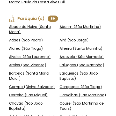
Marco Paulo da Costa Alves Gil
Paróquia (s)
89
Abade de Neiva (Santa
Aborim (São Martinho)
Maria)
Adães (São Pedro)
Airó (São Jorge)
Aldreu (São Tiago)
Alheira (Santa Marinha)
Alvelos (São Lourenço)
Arcozelo (São Mamede)
Areias (São Vicente)
Balugães (São Martinho)
Barcelos (Santa Maria
Barqueiros (São João
Maior)
Baptista)
Campo (Divino Salvador)
Carapeços (São Tiago)
Carreira (São Miguel)
Carvalhas (São Martinho)
Chavão (São João
Courel (São Martinho de
Baptista)
Tours)