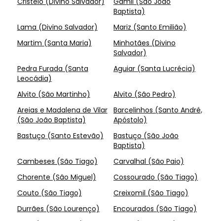
Cristelo (Divino Salvador)
Gamil (São João
Baptista)
Lama (Divino Salvador)
Mariz (Santo Emilião)
Martim (Santa Maria)
Minhotães (Divino
Salvador)
Pedra Furada (Santa
Aguiar (Santa Lucrécia)
Leocádia)
Alvito (São Martinho)
Alvito (São Pedro)
Areias e Madalena de Vilar
Barcelinhos (Santo André,
(São João Baptista)
Apóstolo)
Bastuço (Santo Estevão)
Bastuço (São João
Baptista)
Cambeses (São Tiago)
Carvalhal (São Paio)
Chorente (São Miguel)
Cossourado (São Tiago)
Couto (São Tiago)
Creixomil (São Tiago)
Durrães (São Lourenço)
Encourados (São Tiago)