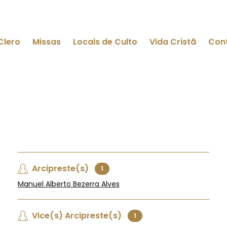
Clero
Missas
Locais de Culto
Vida Cristã
Con
Arcipreste(s)
1
Manuel Alberto Bezerra Alves
Vice(s) Arcipreste(s)
1