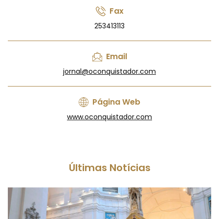
Fax
253413113
Email
jornal@oconquistador.com
Página Web
www.oconquistador.com
Últimas Notícias