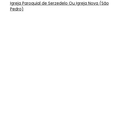
Igreja Paroquial de Serzedelo Ou Igreja Nova (São
Pedro)