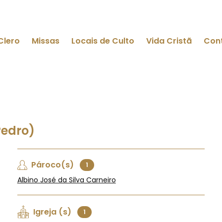
Clero
Missas
Locais de Culto
Vida Cristã
Con
Pedro)
Pároco(s)
1
Albino José da Silva Carneiro
Igreja (s)
1