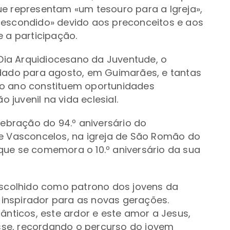
ue representam «um tesouro para a Igreja»,
«escondido» devido aos preconceitos e aos
e a participação.
 Dia Arquidiocesano da Juventude, o
do para agosto, em Guimarães, e tantas
do ano constituem oportunidades
o juvenil na vida eclesial.
lebração do 94.º aniversário do
de Vasconcelos, na igreja de São Romão do
que se comemora o 10.º aniversário da sua
 escolhido como patrono dos jovens da
inspirador para as novas gerações.
ânticos, este ardor e este amor a Jesus,
disse, recordando o percurso do jovem