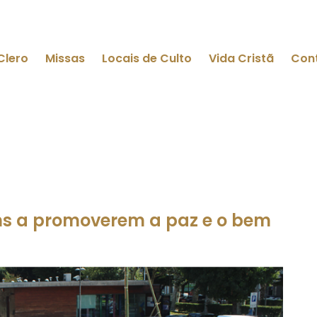
Clero
Missas
Locais de Culto
Vida Cristã
Con
ens a promoverem a paz e o bem