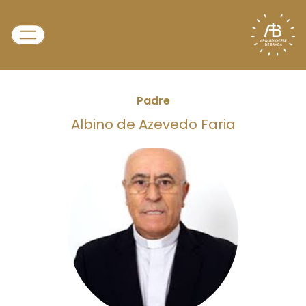
Padre
Albino de Azevedo Faria