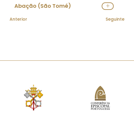
Ver Arciprestado
Visitar Site
Abação (São Tomé)
Orago:
São Tomé
Anterior
Seguinte
Pároco(s):
Padre
José Manuel da Costa Teixeira
Ver Paróquia