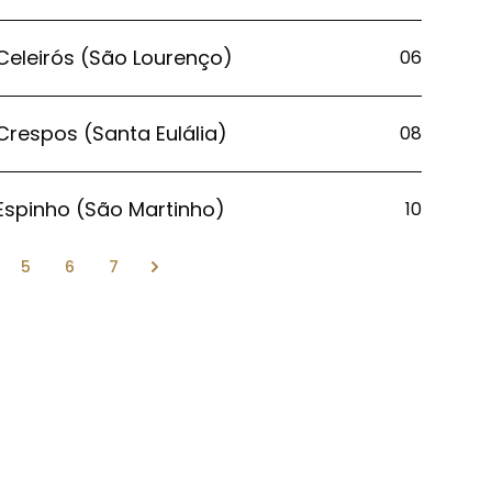
Celeirós (São Lourenço)
06
Crespos (Santa Eulália)
08
Espinho (São Martinho)
10
5
6
7