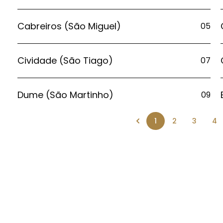
Cabreiros (São Miguel)
05
Cividade (São Tiago)
07
Dume (São Martinho)
09
1
2
3
4