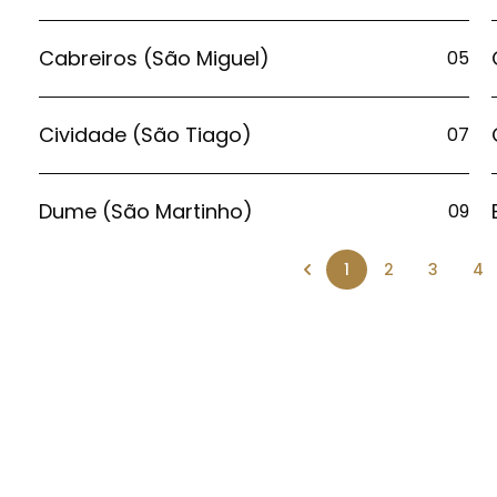
Cabreiros (São Miguel)
05
Cividade (São Tiago)
07
Dume (São Martinho)
09
1
2
3
4