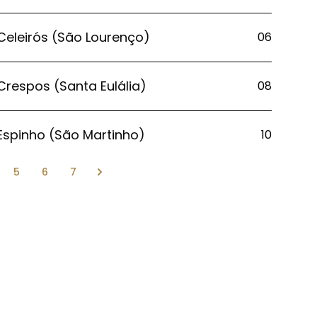
Celeirós (São Lourenço)
06
Crespos (Santa Eulália)
08
Espinho (São Martinho)
10
5
6
7